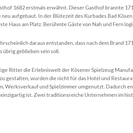
sthof 1682 erstmals erwähnt. Dieser Gasthof brannte 171
 neu aufgebaut. In der Blütezeit des Kurbades Bad Kösen
ste Haus am Platz. Berühmte Gäste von Nah und Fern logie
hrscheinlich daraus entstanden, dass nach dem Brand 1710
 übrig geblieben sein soll.
ige Ritter die Erlebniswelt der Kösener Spielzeug Manuf
zu gestalten, wurden die nicht für das Hotel und Restaur
, Werksverkauf und Spielzimmer umgenutzt. Dadurch ents
einzigartig ist. Zwei traditionsreiche Unternehmen im his